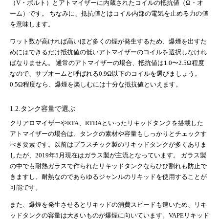
（V・ボルト）とアトマイザーに内蔵されたコイルの抵抗値（Ω・オ
ーム）です。 ちなみに、抵抗値とはコイル内部の電気を止める力の値
を意味します。
ワット数が高ければ高いほど多くの煙が発生するため、爆煙を出すた
めにはできるだけ抵抗値の低いアトマイザーのコイルを選択しなけれ
ばなりません。 通常のアトマイザーの場合、抵抗値は1.0〜2.5Ω程度
なので、サブオームと呼ばれる0.9Ω以下のコイルを選びましょう。
0.5Ω程度なら、爆煙を楽しむには十分な抵抗値といえます。
1.2.タンク容量で選ぶ
クリアロマイザーやRTA、RTDAといったリキッドタンクを搭載した
アトマイザーの場合は、タンクの素材や容量もしっかりとチェックす
べき要素です。以前はプラスチック製のリキッドタンクが多くありま
したが、2019年5月現在はガラス製が主流となっています。 ガラス製
の中でも耐熱ガラスで作られたリキッドタンクならひび割れも防止で
きますし、耐熱なのであらゆるジャンルのリキッドを使用することが
可能です。
また、爆煙を発生させるとリキッドの消費スピードも速いため、リキ
ッドタンクの容量は大きいものが爆煙に向いています。VAPEリキッド