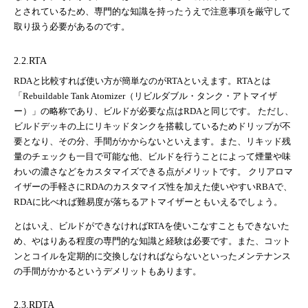
とされているため、専門的な知識を持ったうえで注意事項を厳守して
取り扱う必要があるのです。
2.2.RTA
RDAと比較すれば使い方が簡単なのがRTAといえます。RTAとは
「Rebuildable Tank Atomizer（リビルダブル・タンク・アトマイザ
ー）」の略称であり、ビルドが必要な点はRDAと同じです。 ただし、
ビルドデッキの上にリキッドタンクを搭載しているためドリップが不
要となり、その分、手間がかからないといえます。また、リキッド残
量のチェックも一目で可能な他、ビルドを行うことによって煙量や味
わいの濃さなどをカスタマイズできる点がメリットです。 クリアロマ
イザーの手軽さにRDAのカスタマイズ性を加えた使いやすいRBAで、
RDAに比べれば難易度が落ちるアトマイザーともいえるでしょう。
とはいえ、ビルドができなければRTAを使いこなすこともできないた
め、やはりある程度の専門的な知識と経験は必要です。また、コット
ンとコイルを定期的に交換しなければならないといったメンテナンス
の手間がかかるというデメリットもあります。
2.3.RDTA