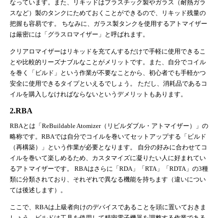
なっています。また、リキッドはプラスチック製やガラス（耐熱ガラ
スなど）製のタンクにためておくことができるので、リキッド残量の
把握も容易です。 ちなみに、ガラス製タンクを使用するアトマイザー
は厳密には「グラスロマイザー」と呼ばれます。
クリアロマイザーはリキッドを充てんするだけで手軽に使用できるこ
とや比較的リーズナブルなことがメリットです。また、自分でコイル
を巻く「ビルド」という作業が不要なことから、初心者でも手軽かつ
安全に使用できるタイプといえるでしょう。 ただし、消耗品であるコ
イルを購入しなければならないというデメリットもあります。
2.RBA
RBAとは「ReBuildable Atomizer（リビルダブル・アトマイザー）」の
略称です。RBAでは自分でコイルを巻いてセットアップする「ビルド
（再構築）」という作業が必要となります。 自分の好みに合わせてコ
イルを巻いて楽しめるため、カスタマイズに凝りたい人に好まれてい
るアトマイザーです。 RBAはさらに「RDA」「RTA」「RDTA」の3種
類に分類されており、それぞれで異なる機能を持ちます（違いについ
ては後述します）。
ここで、RBAは上級者向けのデバイスであることを頭に置いておきま
しょう。ビルドは工具を使用して精密電子機器を調整する作業である