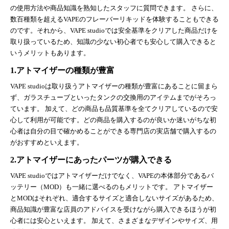
の使用方法や商品知識を熟知したスタッフに質問できます。 さらに、
数百種類を超えるVAPEのフレーバーリキッドを体験することもできる
のです。それから、VAPE studioでは安全基準をクリアした商品だけを
取り扱っているため、知識の少ない初心者でも安心して購入できると
いうメリットもあります。
1.アトマイザーの種類が豊富
VAPE studioは取り扱うアトマイザーの種類が豊富にあることに留まら
ず、ガラスチューブといったタンクの交換用のアイテムまでがそろっ
ています。 加えて、どの商品も品質基準を全てクリアしているので安
心して利用が可能です。どの商品を購入するのが良いか迷いがちな初
心者は自分の目で確かめることができる専門店の実店舗で購入するの
がおすすめといえます。
2.アトマイザーにあったパーツが購入できる
VAPE studioではアトマイザーだけでなく、VAPEの本体部分であるバ
ッテリー（MOD）も一緒に選べるのもメリットです。 アトマイザー
とMODはそれぞれ、適合するサイズと適合しないサイズがあるため、
商品知識が豊富な店員のアドバイスを受けながら購入できるほうが初
心者には安心といえます。 加えて、さまざまなデザインやサイズ、用