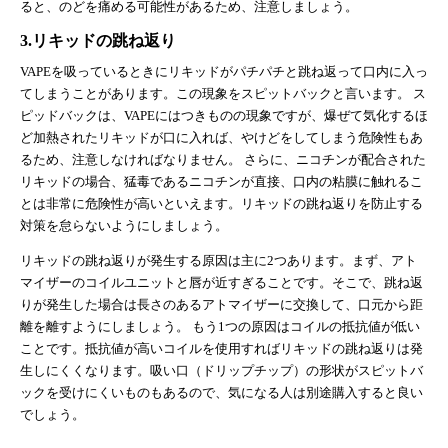
ると、のどを痛める可能性があるため、注意しましょう。
3.リキッドの跳ね返り
VAPEを吸っているときにリキッドがパチパチと跳ね返って口内に入っ
てしまうことがあります。この現象をスピットバックと言います。 ス
ピッドバックは、VAPEにはつきものの現象ですが、爆ぜて気化するほ
ど加熱されたリキッドが口に入れば、やけどをしてしまう危険性もあ
るため、注意しなければなりません。 さらに、ニコチンが配合された
リキッドの場合、猛毒であるニコチンが直接、口内の粘膜に触れるこ
とは非常に危険性が高いといえます。リキッドの跳ね返りを防止する
対策を怠らないようにしましょう。
リキッドの跳ね返りが発生する原因は主に2つあります。まず、アト
マイザーのコイルユニットと唇が近すぎることです。そこで、跳ね返
りが発生した場合は長さのあるアトマイザーに交換して、口元から距
離を離すようにしましょう。 もう1つの原因はコイルの抵抗値が低い
ことです。抵抗値が高いコイルを使用すればリキッドの跳ね返りは発
生しにくくなります。吸い口（ドリップチップ）の形状がスピットバ
ックを受けにくいものもあるので、気になる人は別途購入すると良い
でしょう。