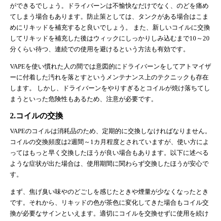
ができるでしょう。ドライバーンは不愉快なだけでなく、のどを痛め
てしまう場合もあります。防止策としては、タンクがある場合はこま
めにリキッドを補充すると良いでしょう。 また、新しいコイルに交換
してリキッドを補充した後はウィックにしっかりしみ込むまで10～20
分くらい待つ、連続での使用を避けるという方法も有効です。
VAPEを使い慣れた人の間では意図的にドライバーンをしてアトマイザ
ーに付着した汚れを落とすというメンテナンス上のテクニックも存在
します。 しかし、ドライバーンをやりすぎるとコイルが焼け落ちてし
まうといった危険性もあるため、注意が必要です。
2.コイルの交換
VAPEのコイルは消耗品のため、定期的に交換しなければなりません。
コイルの交換頻度は2週間～1カ月程度とされていますが、使い方によ
ってはもっと早く交換したほうが良い場合もあります。以下に述べる
ような症状が出た場合は、使用期間に関わらず交換したほうが安心で
す。
まず、焦げ臭い味やのどごしを感じたときや煙量が少なくなったとき
です。それから、リキッドの色が茶色に変化してきた場合もコイル交
換が必要なサインといえます。適切にコイルを交換せずに使用を続け