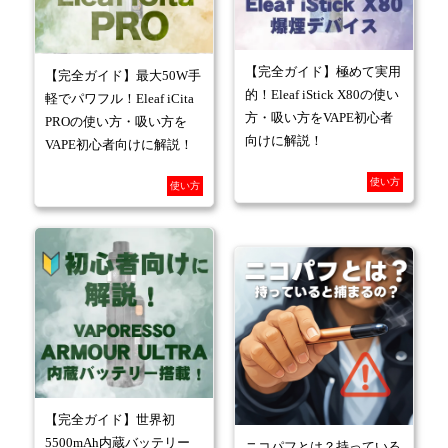
【完全ガイド】極めて実用
【完全ガイド】最大50W手
的！Eleaf iStick X80の使い
軽でパワフル！Eleaf iCita
方・吸い方をVAPE初心者
PROの使い方・吸い方を
向けに解説！
VAPE初心者向けに解説！
使い方
使い方
【完全ガイド】世界初
5500mAh内蔵バッテリー
ニコパフとは？持っている