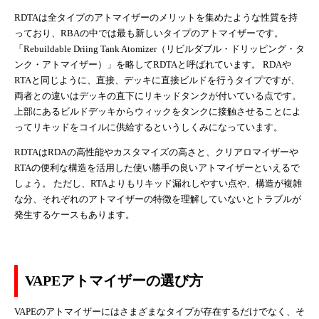
RDTAは全タイプのアトマイザーのメリットを集めたような性質を持
っており、RBAの中では最も新しいタイプのアトマイザーです。
「Rebuildable Driing Tank Atomizer（リビルダブル・ドリッピング・タ
ンク・アトマイザー）」を略してRDTAと呼ばれています。 RDAや
RTAと同じように、直接、デッキに直接ビルドを行うタイプですが、
両者との違いはデッキの直下にリキッドタンクが付いている点です。
上部にあるビルドデッキからウィックをタンクに接触させることによ
ってリキッドをコイルに供給するというしくみになっています。
RDTAはRDAの高性能やカスタマイズの高さと、クリアロマイザーや
RTAの便利な構造を活用した使い勝手の良いアトマイザーといえるで
しょう。 ただし、RTAよりもリキッド漏れしやすい点や、構造が複雑
な分、それぞれのアトマイザーの特徴を理解していないとトラブルが
発生するケースもあります。
VAPEアトマイザーの選び方
VAPEのアトマイザーにはさまざまなタイプが存在するだけでなく、そ