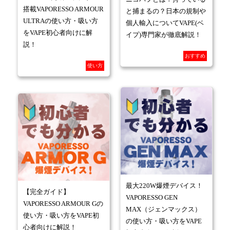
搭載VAPORESSO ARMOUR
と捕まるの？日本の規制や
ULTRAの使い方・吸い方
個人輸入についてVAPE(ベ
をVAPE初心者向けに解
イプ)専門家が徹底解説！
説！
おすすめ
使い方
最大220W爆煙デバイス！
【完全ガイド】
VAPORESSO GEN
VAPORESSO ARMOUR Gの
MAX（ジェンマックス）
使い方・吸い方をVAPE初
の使い方・吸い方をVAPE
心者向けに解説！