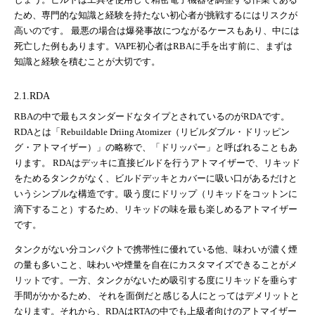
ため、専門的な知識と経験を持たない初心者が挑戦するにはリスクが
高いのです。 最悪の場合は爆発事故につながるケースもあり、中には
死亡した例もあります。VAPE初心者はRBAに手を出す前に、まずは
知識と経験を積むことが大切です。
2.1.RDA
RBAの中で最もスタンダードなタイプとされているのがRDAです。
RDAとは「Rebuildable Driing Atomizer（リビルダブル・ドリッピン
グ・アトマイザー）」の略称で、「ドリッパー」と呼ばれることもあ
ります。 RDAはデッキに直接ビルドを行うアトマイザーで、リキッド
をためるタンクがなく、ビルドデッキとカバーに吸い口があるだけと
いうシンプルな構造です。吸う度にドリップ（リキッドをコットンに
滴下すること）するため、リキッドの味を最も楽しめるアトマイザー
です。
タンクがない分コンパクトで携帯性に優れている他、味わいが濃く煙
の量も多いこと、味わいや煙量を自在にカスタマイズできることがメ
リットです。一方、タンクがないため吸引する度にリキッドを垂らす
手間がかかるため、 それを面倒だと感じる人にとってはデメリットと
なります。それから、RDAはRTAの中でも上級者向けのアトマイザー