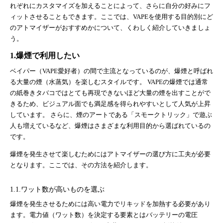
れぞれにカスタマイズを加えることによって、さらに自分の好みにフ
ィットさせることもできます。ここでは、VAPEを使用する目的別にど
のアトマイザーがおすすめかについて、くわしく紹介していきましょ
う。
1.爆煙で利用したい
ベイパー（VAPE愛好者）の間で主流となっているのが、爆煙と呼ばれ
る大量の煙（水蒸気）を楽しむスタイルです。 VAPEの爆煙では通常
の紙巻きタバコではとても再現できないほど大量の煙を出すことがで
きるため、ビジュアル面でも満足感を得られやすいとして人気が上昇
しています。 さらに、煙のアートである「スモークトリック」で遊ぶ
人も増えているなど、爆煙はさまざまな利用目的から選ばれているの
です。
爆煙を発生させて楽しむためにはアトマイザーの選び方に工夫が必要
となります。ここでは、その方法を紹介します。
1.1.ワット数が高いものを選ぶ
爆煙を発生させるためには高い電力でリキッドを加熱する必要があり
ます。電力値（ワット数）を決定する要素とはバッテリーの電圧