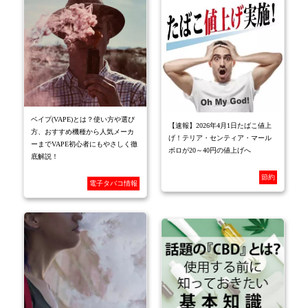
ベイプ(VAPE)とは？使い方や選び
【速報】2026年4月1日たばこ値上
方、おすすめ機種から人気メーカ
げ！テリア・センティア・マール
ーまでVAPE初心者にもやさしく徹
ボロが20～40円の値上げへ
底解説！
節約
電子タバコ情報