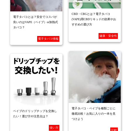
CBD・CBGとは？電子タバコ
電子タバコとは？安全でコスパが
(VAPE)用CBDリキッドの効果やお
良いのはVAPE（ベイプ）or加熱式
すすめの選び方
タバコ？
健康・安全性
電子タバコ情報
電子タバコ・ベイプを種類ごとに
ベイプのドリップチップを交換し
徹底比較！お気に入りの一本を見
たい！選び方や注意点は？
つけよう
使い方
比較