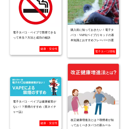
購入前に知っておきたい！電子タ
電子タバコ・ベイプで禁煙できる
バコ・VAPE(ベイプ)リキッドの基
って本当？方法と成功の秘訣
本知識とおすすめフレーバー25選
健康・安全性
電子タバコ情報
電子タバコ・ベイプは健康被害が
ない！？禁煙のすすめ（英ネイチ
ャー誌）
改正健康増進法とは？喫煙者が知
健康・安全性
っておくべきタバコの新ルール