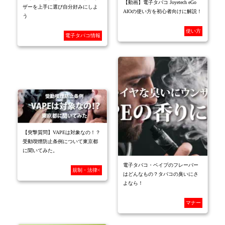
【動画】電子タバコ Joyetech eGo
ザーを上手に選び自分好みにしよ
AIOの使い方を初心者向けに解説！
う
使い方
電子タバコ情報
【突撃質問】VAPEは対象なの！？
受動喫煙防止条例について東京都
に聞いてみた。
電子タバコ・ベイプのフレーバー
規制・法律<
はどんなもの？タバコの臭いにさ
よなら！
マナー