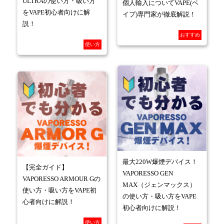
ULTRAの使い方・吸い方
個人輸入についてVAPE(ベ
をVAPE初心者向けに解
イプ)専門家が徹底解説！
説！
おすすめ
使い方
最大220W爆煙デバイス！
【完全ガイド】
VAPORESSO GEN
VAPORESSO ARMOUR Gの
MAX（ジェンマックス）
使い方・吸い方をVAPE初
の使い方・吸い方をVAPE
心者向けに解説！
初心者向けに解説！
使い方