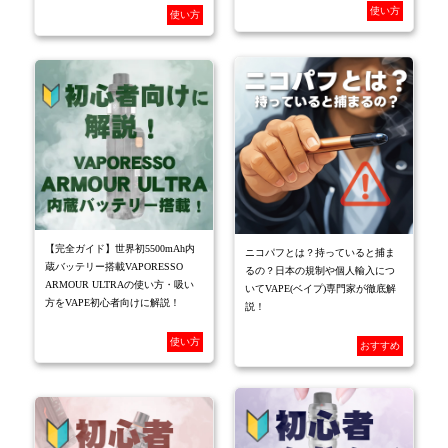
使い方
使い方
【完全ガイド】世界初5500mAh内
ニコパフとは？持っていると捕ま
蔵バッテリー搭載VAPORESSO
るの？日本の規制や個人輸入につ
ARMOUR ULTRAの使い方・吸い
いてVAPE(ベイプ)専門家が徹底解
方をVAPE初心者向けに解説！
説！
使い方
おすすめ