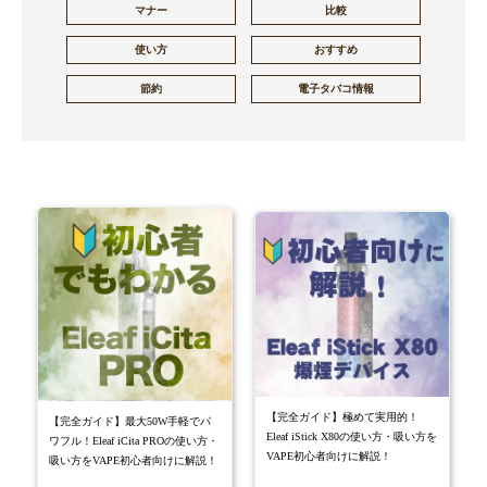
マナー
比較
使い方
おすすめ
節約
電子タバコ情報
【完全ガイド】極めて実用的！
【完全ガイド】最大50W手軽でパ
Eleaf iStick X80の使い方・吸い方を
ワフル！Eleaf iCita PROの使い方・
VAPE初心者向けに解説！
吸い方をVAPE初心者向けに解説！