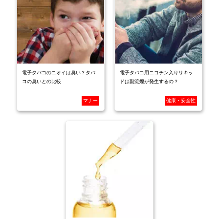
電子タバコのニオイは臭い？タバ
電子タバコ用ニコチン入りリキッ
コの臭いとの比較
ドは副流煙が発生するの？
マナー
健康・安全性