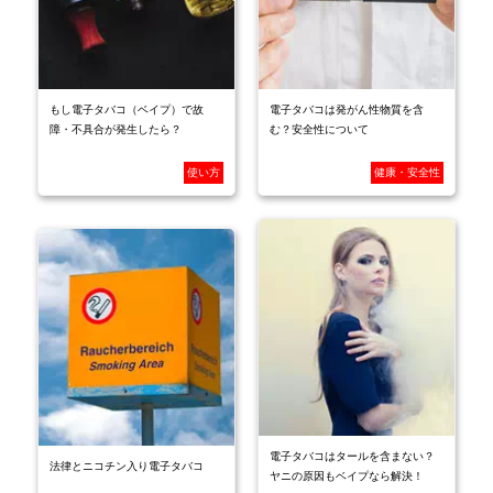
もし電子タバコ（ベイプ）で故
電子タバコは発がん性物質を含
障・不具合が発生したら？
む？安全性について
使い方
健康・安全性
電子タバコはタールを含まない？
法律とニコチン入り電子タバコ
ヤニの原因もベイプなら解決！