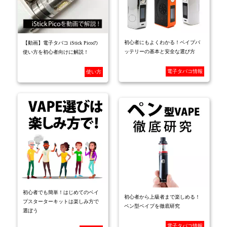
初心者にもよくわかる！ベイプバ
【動画】電子タバコ iStick Picoの
ッテリーの基本と安全な選び方
使い方を初心者向けに解説！
電子タバコ情報
使い方
初心者でも簡単！はじめてのベイ
初心者から上級者まで楽しめる！
プスターターキットは楽しみ方で
ペン型ベイプを徹底研究
選ぼう
電子タバコ情報