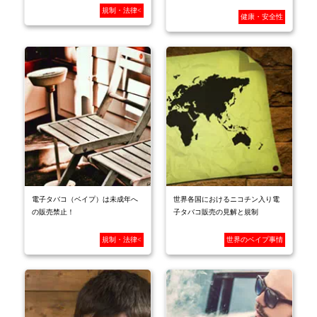
規制・法律<
健康・安全性
電子タバコ（ベイプ）は未成年へ
世界各国におけるニコチン入り電
の販売禁止！
子タバコ販売の見解と規制
規制・法律<
世界のベイプ事情