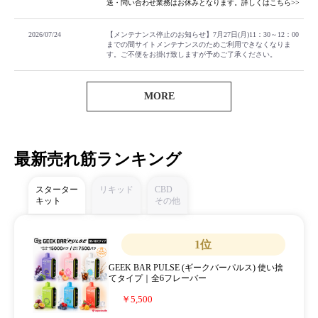
送・問い合わせ業務はお休みとなります。詳しくはこちら>>
2026/07/24
【メンテナンス停止のお知らせ】7月27日(月)11：30～12：00
までの間サイトメンテナンスのためご利用できなくなりま
す。ご不便をお掛け致しますが予めご了承ください。
MORE
最新売れ筋ランキング
スターター
リキッド
CBD
キット
その他
1位
GEEK BAR PULSE (ギークバーパルス) 使い捨
てタイプ｜全6フレーバー
￥5,500