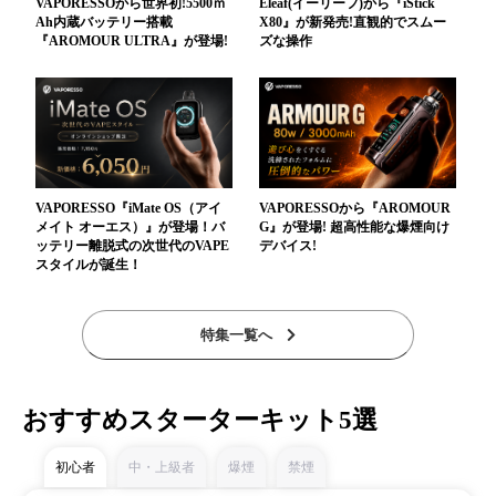
VAPORESSOから世界初!5500ｍ
Eleaf(イーリーフ)から『iStick
Ah内蔵バッテリー搭載
X80』が新発売!直観的でスムー
『AROMOUR ULTRA』が登場!
ズな操作
VAPORESSO『iMate OS（アイ
VAPORESSOから『AROMOUR
メイト オーエス）』が登場！バ
G』が登場! 超高性能な爆煙向け
ッテリー離脱式の次世代のVAPE
デバイス!
スタイルが誕生！
特集一覧へ
おすすめスターターキット5選
初心者
中・上級者
爆煙
禁煙