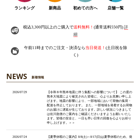
ランキング
新商品
初めての方へ
店舗一覧
税込3,300円以上のご購入で
送料無料！
(通常送料550円)
詳
細
午前11時までのご注文・決済なら
当日発送！
(土日祝を除
く)
NEWS
新着情報
2026/07/29
【令和８年熊本地震に伴う集配への影響について】 この度の
熊本大地震により被災された皆様に、心よりお見舞い申し上
げます。地震の影響により、一部地域において荷物の集荷・
配達を停止しております。 また、一部地域を発着するお荷物
のお届けに遅延が生じております。詳しい状況につきまして
は佐川急便のご案内をご確認くださいますようお願いいたし
ます。皆様の安全と、一日も早い日常の回復を心よりお祈り
申し上げます。＞＞
2026/07/24
【夏季休暇のご案内】8/8(土)～8/17(日)は夏季休暇のため、発