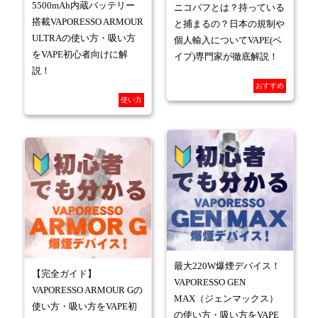
5500mAh内蔵バッテリー
ニコパフとは？持っている
搭載VAPORESSO ARMOUR
と捕まるの？日本の規制や
ULTRAの使い方・吸い方
個人輸入についてVAPE(ベ
をVAPE初心者向けに解
イプ)専門家が徹底解説！
説！
おすすめ
使い方
最大220W爆煙デバイス！
【完全ガイド】
VAPORESSO GEN
VAPORESSO ARMOUR Gの
MAX（ジェンマックス）
使い方・吸い方をVAPE初
の使い方・吸い方をVAPE