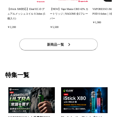
【iStick X80対応】Eleaf EC-D デ
【NEW】Vape Mania CBD 42% カ
VAPORESSO iMate
ュアルメッシュコイル 0.3ohm (5
ートリッジ | NAGOMI 全2フレー
POD 0.6ohm｜1個入
個入り)
バー
￥1,980
￥2,200
￥5,500
新商品一覧
特集一覧