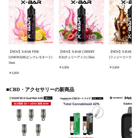
【NEW】X-BAR PINK
【NEW】X-BAR CHERRY
【NEW】X-BAR FIZ
LEMONADE(ピンクレモネード)
ICE(チェリーアイス) 50ml
(フィジーコーラ) 50m
50ml
￥3,850
￥3,850
￥3,850
■CBD・アクセサリーの新商品