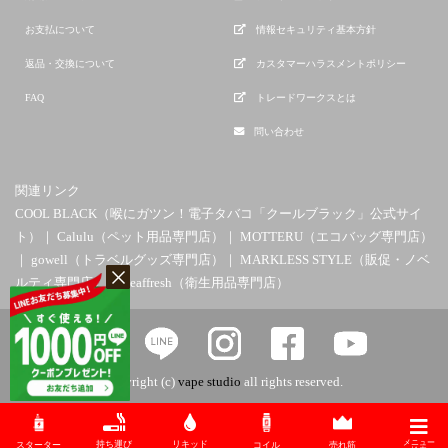
お支払について
情報セキュリティ基本方針
返品・交換について
カスタマーハラスメントポリシー
FAQ
トレードワークスとは
問い合わせ
関連リンク
COOL BLACK（喉にガツン！電子タバコ「クールブラック」公式サイ
ト）
｜
Calulu（ペット用品専門店）
｜
MOTTERU（エコバッグ専門店）
｜
gowell（トラベルグッズ専門店）
｜
MARKLESS STYLE（販促・ノベ
ルティ専門店）
｜
Leaffresh（衛生用品専門店）
copyright (c)
vape studio
all rights reserved.
メニュー
持ち運び
リキッド
スターター
コイル
売れ筋