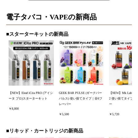
電子タバコ・VAPEの新商品
■スターターキットの新商品
【NEW】Eleaf iCita PRO (アイシ
GEEK BAR PULSE (ギークバー
【NEW】Mk Lab NO
ータ プロ)スターターキット
パルス) 使い捨てタイプ｜全6フ
2 使い捨てタイプ |
レーバー
ー
￥8,800
￥5,500
￥5,720
■リキッド・カートリッジの新商品