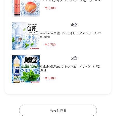
ICEBERG(アイスバーグ) クールピーチ 60ml
￥3,300
4位
vapestudio 白霞 (ハッカ) ピュアメンソール 中
辛 30ml
￥2,750
5位
MkLab MkVape マキシマム・インパクト V2
60ml
￥3,300
もっと見る