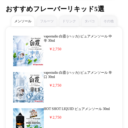
おすすめフレーバーリキッド5選
メンソール
フルーツ
ドリンク
タバコ
その他
vapestudio 白霞 (ハッカ) ピュアメンソール 中
辛 30ml
￥2,750
vapestudio 白霞 (ハッカ) ピュアメンソール 辛
口 30ml
￥2,750
HOT SHOT LIQUID ピュアメンソール 30ml
￥2,750