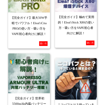
【完全ガイド】極めて実用
【完全ガイド】最大50W手
的！Eleaf iStick X80の使い
軽でパワフル！Eleaf iCita
方・吸い方をVAPE初心者
PROの使い方・吸い方を
向けに解説！
VAPE初心者向けに解説！
使い方
使い方
【完全ガイド】世界初
5500mAh内蔵バッテリー
ニコパフとは？持っている