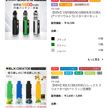
NEW
3点合わせ買いで10％OFF!
おすすめ
爆煙
中・上級者
保証期間3か月
VS-1588
【NEW】VAPORESSO ARMOUR ULTRA
(アーマーウルトラ) スターターキット
￥16,500
販売価格：
在庫：
63個
ブラック
19個
グリーン
41個
シルバー
もっと見る
NEW
メンソール有り
カートリッジ交換式
WEB限定
海外製
初心者
禁煙向け
法人
対象外
VS-1566
【NEW】RELX CREATOR (リレックス ク
リエーター)|カートリッジ交換型
￥2,640～3,080
販売価格：
在庫：