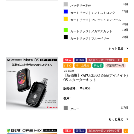
6個
バッテリー本体
17個
カートリッジ｜ミントストロング
カートリッジ｜フレッシュメンソール
28個
11個
カートリッジ｜メガマスカット
20個
カートリッジ｜ブルーベリー
もっと見る
NEW
新価格
3点合わせ買いで10％OFF!
お
すすめ
中・上級者
初心者
保証期間3か月
VS-1559
【新価格】VAPORESSO iMate(アイメイト)
OS スターターキット
￥6,050
販売価格：
在庫：
117個
グレー
もっと見る
NEW
新価格
3点合わせ買いで10％OFF!
お