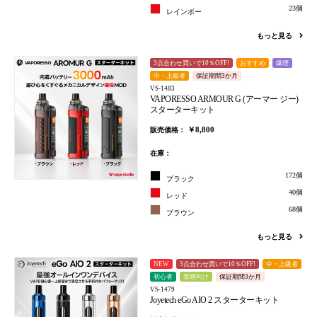
23個
レインボー
もっと見る
3点合わせ買いで10％OFF!
おすすめ
爆煙
中・上級者
保証期間3か月
VS-1483
VAPORESSO ARMOUR G (アーマー ジー)
スターターキット
￥8,800
販売価格：
在庫：
172個
ブラック
40個
レッド
68個
ブラウン
もっと見る
NEW
3点合わせ買いで10％OFF!
中・上級者
初心者
禁煙向け
保証期間3か月
VS-1479
Joyetech eGo AIO 2 スターターキット