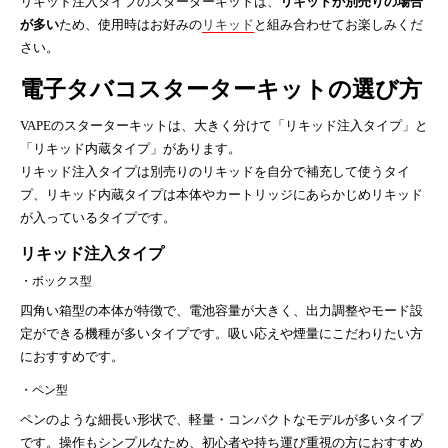
リキッド注入タイプのスターターキットは、
リキッドが別売りの場合
が多い
ため、使用時はお好みの
リキッド
と組み合わせてお楽しみくだ
さい。
電子タバコスターターキットの選び方
VAPEのスターターキットは、大きく分けて「リキッド注入タイプ」と
「リキッド内蔵タイプ」があります。
リキッド注入タイプは別売りのリキッドを自分で補充して使うタイ
プ、リキッド内蔵タイプは本体やカートリッジにあらかじめリキッド
が入っているタイプです。
リキッド注入タイプ
・ボックス型
四角い箱型の本体が特徴で、電池容量が大きく、出力調整やモード設
定ができる機種が多いタイプです。吸い応えや煙量にこだわりたい方
におすすめです。
・ペン型
ペンのような細長い形状で、軽量・コンパクトなモデルが多いタイプ
です。操作もシンプルなため、初心者や持ち運び重視の方におすすめ