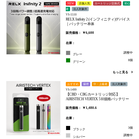
NEW
店舗人気
カートリッジ交換式
初心
者
法人対象外
VS-1510
RELX Inifnity 2 (インフィニティ)デバイス
｜バッテリー本体
￥6,600
販売価格：
在庫：
調整中
グレー
8個
グリーン
もっと見る
おすすめ
爆煙
中・上級者
法人対象外
VS-1499
【CBD・CBGカートリッジ対応】
AIRISTECH VERTEX 510規格バッテリー
￥1,480.6
販売価格：
在庫：
お買い物を続ける
カートへ進む
3個
ブラック
調整中
シルバー