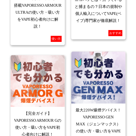
搭載VAPORESSO ARMOUR
と捕まるの？日本の規制や
ULTRAの使い方・吸い方
個人輸入についてVAPE(ベ
をVAPE初心者向けに解
イプ)専門家が徹底解説！
説！
おすすめ
使い方
最大220W爆煙デバイス！
【完全ガイド】
VAPORESSO GEN
VAPORESSO ARMOUR Gの
MAX（ジェンマックス）
使い方・吸い方をVAPE初
の使い方・吸い方をVAPE
心者向けに解説！