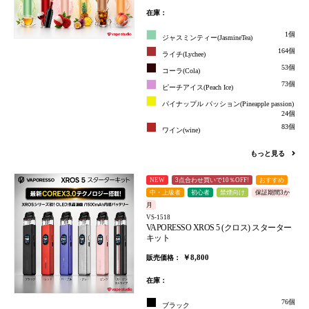
在庫：
1個
ジャスミンティー(JasmineTea)
164個
ライチ(Lychee)
53個
コーラ(Cola)
73個
ピーチアイス(Peach Ice)
パイナップル パッション(Pineapple passion)
24個
83個
ワイン(wine)
もっと見る
NEW
3点合わせ買いで10％OFF!
おすすめ
中・上級者
初心者
禁煙向け
保証期間3か
月
VS-1518
VAPORESSO XROS 5 (クロス) スターター
キット
￥8,800
販売価格：
在庫：
76個
ブラック