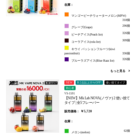
在庫：
マンゴーピーチウォーターメロン(MPW)
318個
296個
グレープ(Grape)
326個
ピーチアイス(Peach Ice)
309個
コーラアイス(cola Ice)
キウイ パッションフルーツ(kiwi
passionfruit)
336個
326個
ブルーラズアイス(Blue Razz Ice)
もっと見る
NEW
B:2点以上10％OFF!
使い捨てタイプ
初心者
VS-1591
【NEW】Mk Lab NOVA(ノヴァ) 2 使い捨て
タイプ | 全5フレーバー
￥5,720
販売価格：
在庫：
62個
メロン(melon)