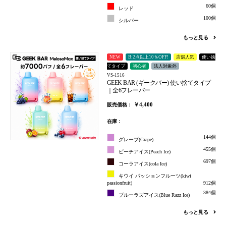
60個
レッド
100個
シルバー
もっと見る
NEW
B:2点以上10％OFF!
店舗人気
使い捨
てタイプ
初心者
法人対象外
VS-1516
GEEK BAR (ギークバー) 使い捨てタイプ
｜全6フレーバー
￥4,400
販売価格：
在庫：
144個
グレープ(Grape)
455個
ピーチアイス(Peach Ice)
697個
コーラアイス(cola Ice)
キウイ パッションフルーツ(kiwi
passionfruit)
912個
384個
ブルーラズアイス(Blue Razz Ice)
もっと見る