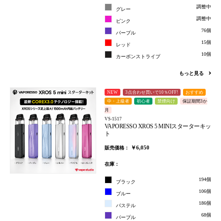
調整中
グレー
調整中
ピンク
76個
パープル
15個
レッド
10個
カーボンストライプ
もっと見る
NEW
3点合わせ買いで10％OFF!
おすすめ
中・上級者
初心者
禁煙向け
保証期間3か
月
VS-1517
VAPORESSO XROS 5 MINIスターターキッ
ト
￥6,050
販売価格：
在庫：
194個
ブラック
106個
ブルー
186個
パステル
68個
パープル