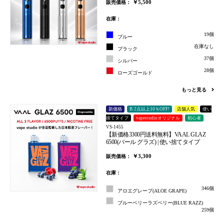
￥5,500
販売価格：
在庫：
19個
ブルー
在庫なし
ブラック
37個
シルバー
28個
ローズゴールド
もっと見る
新価格
B:2点以上10％OFF!
店舗人気
使い
捨てタイプ
vapestudioオリジナル
初心者
VS-1455
【新価格3300円送料無料】VAAL GLAZ
6500(バール グラズ) | 使い捨てタイプ
￥3,300
販売価格：
在庫：
346個
アロエグレープ(ALOE GRAPE)
ブルーベリーラズベリー(BLUE RAZZ)
259個