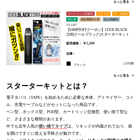
もっと見る
カートリッジ交換式
おすすめ
中・上級者
初心者
保証期間1か月
法人対象外
VS-1387
【1000円OFFクーポン】COOL BLACK
2200(クールブラック)スターターキット
￥2,200
販売価格：
在庫：
2,633個
ブラック
もっと見る
スターターキットとは？
電子タバコ（VAPE）を始めるために必要な本体、アトマイザー、コイ
ル、充電ケーブルなどがセットになった商品です。
ペン型、ボックス型、POD型、カートリッジ交換型、使い捨て型な
ど、さまざまな種類があります。
中でも近年人気の
使い捨てタイプ
は、リキッドが内蔵されており、箱
を開けてすぐに使える手軽さが魅力です。