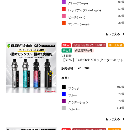
96個
グレープ(grape)
53個
レッドアップル(red apple)
82個
ピーチ(peach)
38個
マンゴー(mango)
もっと見る
NEW
3点合わせ買いで10％OFF!
中・上級者
初心者
保証期間3か月
VS-1589
【NEW】Eleaf iStick X80 スターターキット
￥13,200
販売価格：
在庫：
197個
ブラック
76個
ブルー
76個
グラデーション
111個
シルバー
もっと見る