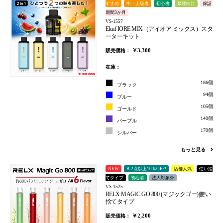
すすめ
中・上級者
初心者
禁煙向け
保証
期間3か月
VS-1557
Eleaf IORE MIX（アイオア ミックス）スタ
ーターキット
￥3,300
販売価格：
在庫：
186個
ブラック
94個
ブルー
105個
ゴールド
140個
パープル
170個
シルバー
もっと見る
NEW
B:2点以上10％OFF!
店舗人気
使い捨
てタイプ
初心者
法人対象外
VS-1525
RELX MAGIC GO 800 (マジックゴー)|使い
捨てタイプ
￥2,200
販売価格：