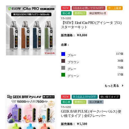
NEW
3点合わせ買いで10％OFF!
中・上級者
初心者
禁煙向け
保証期間3か月
VS-1593
【NEW】Eleaf iCita PRO (アイシータ プロ)
スターターキット
￥8,800
販売価格：
在庫：
117個
ブルー
36個
ブラウン
75個
グレー
17個
グリーン
もっと見る
NEW
B:2点以上10％OFF!
使い捨てタイプ
初心者
禁煙向け
法人対象外
VS-1592
GEEK BAR PULSE (ギークバーパルス) 使
い捨てタイプ｜全6フレーバー
￥5,500
販売価格：