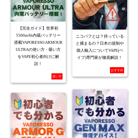
【完全ガイド】世界初
5500mAh内蔵バッテリー
ニコパフとは？持っている
搭載VAPORESSO ARMOUR
と捕まるの？日本の規制や
ULTRAの使い方・吸い方
個人輸入についてVAPE(ベ
をVAPE初心者向けに解
イプ)専門家が徹底解説！
説！
おすすめ
使い方