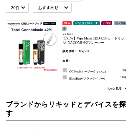
NEW
B:2点以上10％OFF!
日本製
法人対象
外
VS-1584
【NEW】Vape Mania CBD 42% カートリッ
ジ | NAGOMI 全2フレーバー
￥5,500
販売価格：
在庫：
8個
OG Kush(オージークッシュ)
14個
BlackBerry(ブラックベリー)
もっと見る
ブランドからリキッドとデバイスを探
す