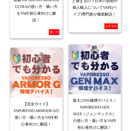
と捕まるの？日本の規制や
ULTRAの使い方・吸い方
個人輸入についてVAPE(ベ
をVAPE初心者向けに解
イプ)専門家が徹底解説！
説！
おすすめ
使い方
最大220W爆煙デバイス！
【完全ガイド】
VAPORESSO GEN
VAPORESSO ARMOUR Gの
MAX（ジェンマックス）
使い方・吸い方をVAPE初
の使い方・吸い方をVAPE
心者向けに解説！
初心者向けに解説！