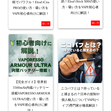
的！Eleaf iStick X80の使い
軽でパワフル！Eleaf iCita
方・吸い方をVAPE初心者
PROの使い方・吸い方を
向けに解説！
VAPE初心者向けに解説！
使い方
使い方
【完全ガイド】世界初
5500mAh内蔵バッテリー
ニコパフとは？持っている
搭載VAPORESSO ARMOUR
と捕まるの？日本の規制や
ULTRAの使い方・吸い方
個人輸入についてVAPE(ベ
をVAPE初心者向けに解
イプ)専門家が徹底解説！
説！