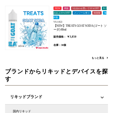
NEW
再販
3点合わせ買いで10％OFF!
B:2
点以上10％OFF!
メンソール有り
韓国製
海
外製
VS-1453
【NEW】TREATS GOAT SODA (ゴート ソ
ーダ) 60ml
￥3,850
販売価格：
在庫：30個
もっと見る
ブランドからリキッドとデバイスを探
す
リキッドブランド
国内リキッド