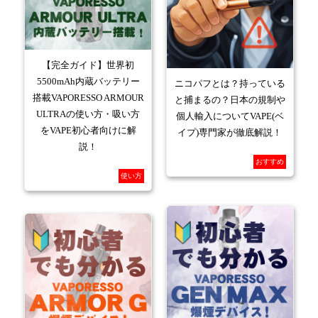
【完全ガイド】世界初
5500mAh内蔵バッテリー
ニコパフとは？持っている
搭載VAPORESSO ARMOUR
と捕まるの？日本の規制や
ULTRAの使い方・吸い方
個人輸入についてVAPE(ベ
をVAPE初心者向けに解
イプ)専門家が徹底解説！
説！
おすすめ
使い方