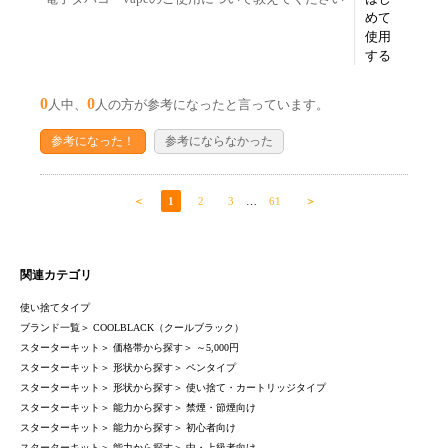
めて
使用
する
0
0
人中、
人の方が参考になったと言っています。
参考になった！
参考にならなかった
＜
1
2
3
…
61
＞
関連カテゴリ
使い捨てタイプ
ブランド一覧
＞
COOLBLACK（クールブラック）
スターターキット
＞
価格帯から探す
＞
～5,000円
スターターキット
＞
形状から探す
＞
ペンタイプ
スターターキット
＞
形状から探す
＞
使い捨て・カートリッジタイプ
スターターキット
＞
能力から探す
＞
禁煙・節煙向け
スターターキット
＞
能力から探す
＞
初心者向け
スターターキット
＞
能力から探す
＞
中・上級者向け