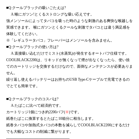
■Q:クールブラックの吸いごたえは?
A:喉にガツン!とくるストロングな吸い応えです。
強メンソールによってタバコを吸った時のような刺激のある爽快な喉越しを
実感できます。 喉にガツンとくるクールな刺激でタバコとは違う満足感を
体験してください。
※「レギュラータバコ」フレーバーはメンソールを含みません。
■Q:クールブラックの使い方は?
A:直接吸い込むだけでミスト(水蒸気)が発生するオートパフ仕様です。
COOLBLACK2200は、リキッドが無くなって煙が出なくなったら、使い捨
てのカートリッジを交換するだけなので、面倒なメンテナンスが必要ありま
せん。
繰り返し使えるバッテリーはお持ちのUSB Type-Cケーブルで充電できるの
でとても簡単です。
■Q:クールブラックのコスパは?
A:たばこに比べて経済的です。
カートリッジ1個につき約2200パフ(
※
)です。
紙巻たばこに換算するとたばこ10箱分に相当します。
紙巻タバコや加熱式タバコの本数を減らしてCOOLBLACK2200にするだけ
でも大幅なコストの削減に繋がります。
---------------------------------------------------