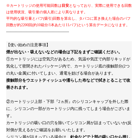
※カートリッジの使用可能回数は
目安
となっており、実際に使用できる回数
は使用状況、吸引量の個人差により異なります。
平均的な吸引量とパフ(吸引)回数を算出し、タバコに置き換えた場合のパフ
回数が約2200回(約10箱分/1本あたり11パフ)という算出データになります。
---------------------------------------------------
【使い始めの注意事項】
煙が出ない・吸えないなどの場合は下記をまずご確認ください。
①カートリッジには空気穴があるため、気温や気圧で内部リキッドが
気化して密閉されたパッケージ内で、カートリッジ底の接触部分(2つ
の丸い金属)に付いてしまい、通電を妨げる場合があります。
接触部分をウエットティッシュや濡らした布などで拭きとることで改
善されます。
②カートリッジ上部・下部『2ヵ所』のシリコンキャップを外した際
に、シリコンの一部がカートリッジ内に残ってしまう場合がございま
す。
カートリッジの吸い口の穴を除いてシリコン屑が詰まっていないか(反
対側が見えるか)ご確認をお願いいたします。
シリコン屑が詰まっている場合は、
針金などで上部の吸い口から押し