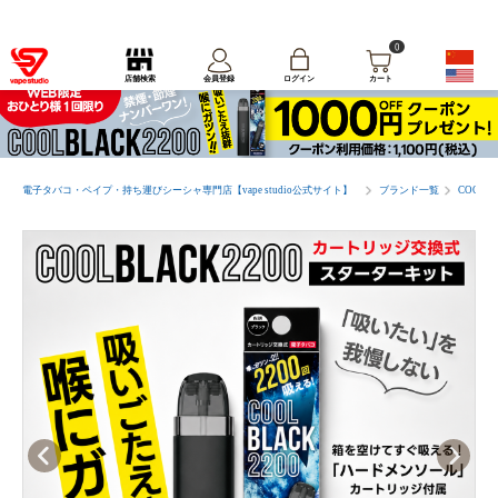
0
ログイン
店舗検索
会員登録
カート
電子タバコ・ベイプ・持ち運びシーシャ専門店【vape studio公式サイト】
ブランド一覧
COOL