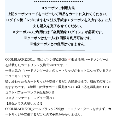
***************************
■クーポンご利用方法
上記クーポンコードをコピーして商品をカートに入れてください。
ログイン後「レジにすすむ＞注文手続き＞クーポンを入力する」に入
力し購入を完了させてください。
※クーポンのご利用には「会員登録/ログイン」が必要です。
※クーポンはお一人様1回限り利用可能です。
※他クーポンとの併用はできません。
---------------------------------------------------
COOLBLACK2200は、喉にガツン!約2200回(
※
)吸える強ハードメンソール
を搭載したカートリッジ交換式VAPEです。!
一番人気の『ハードメンソール』のカートリッジがセットになっているスタ
ーターキットです
吸い終わったらカートリッジを交換するだけの簡単仕様で、初めての方にも
おすすめです。 ●禁煙・節煙サポート満足度NO.1!●吸い応え満足度NO.1!●
コストパフォーマンス満足度NO.1!
＜当店アンケート・レビュー調べ＞
【最強クラスの吸い応え!】
COOLBLACK2200(クールブラック2200)は、ニコチン・タールを含まず、カ
ートリッジを交換するだけなので手間がかかりません。