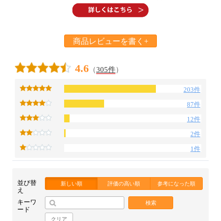
商品レビューを書く+
4.6
（
305件
）
203件
87件
12件
2件
1件
並び替
新しい順
評価の高い順
参考になった順
え
キーワ
検索
ード
クリア