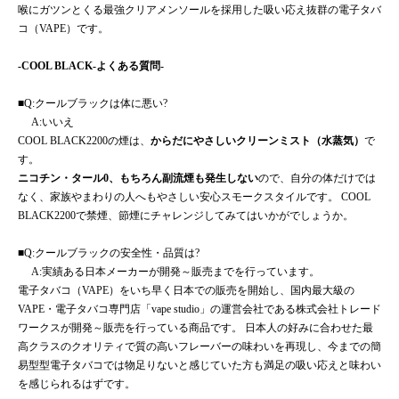
喉にガツンとくる最強クリアメンソールを採用した吸い応え抜群の電子タバ
コ（VAPE）です。
-COOL BLACK-よくある質問-
■Q:クールブラックは体に悪い?
A:いいえ
COOL BLACK2200の煙は、
からだにやさしいクリーンミスト（水蒸気）
で
す。
ニコチン・タール0、もちろん副流煙も発生しない
ので、自分の体だけでは
なく、家族やまわりの人へもやさしい安心スモークスタイルです。 COOL
BLACK2200で禁煙、節煙にチャレンジしてみてはいかがでしょうか。
■Q:クールブラックの安全性・品質は?
A:実績ある日本メーカーが開発～販売までを行っています。
電子タバコ（VAPE）をいち早く日本での販売を開始し、国内最大級の
VAPE・電子タバコ専門店「vape studio」の運営会社である株式会社トレード
ワークスが開発～販売を行っている商品です。 日本人の好みに合わせた最
高クラスのクオリティで質の高いフレーバーの味わいを再現し、今までの簡
易型型電子タバコでは物足りないと感じていた方も満足の吸い応えと味わい
を感じられるはずです。