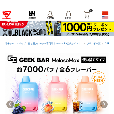
0
ログイン
店舗検索
会員登録
カート
電子タバコ・ベイプ・持ち運びシーシャ専門店【vape studio公式サイト】
ブランド一覧
GEEK 