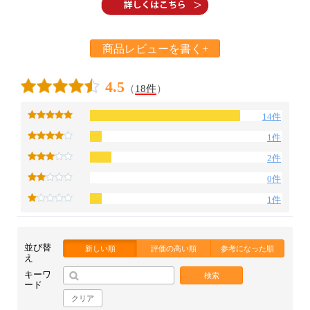
お買い物を続ける
カートへ進む
商品レビューを書く+
4.5
（
18件
）
14件
1件
2件
0件
1件
並び替
新しい順
評価の高い順
参考になった順
え
キーワ
検索
ード
クリア