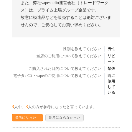
また、弊社vapestudio運営会社（トレードワーク
ス）は、プライム上場グループ企業です。
故意に模造品などを販売することは絶対ございま
せんので、ご安心してお買い求めください。
性別を教えてください
男性
当店のご利用について教えてください
リピ
ート
ご購入された目的について教えてください
禁煙
電子タバコ・vapeのご使用について教えてください
既に
使用
して
いる
3
3
人中、
人の方が参考になったと言っています。
参考になった！
参考にならなかった