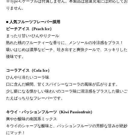
※Type-Cケーブルは付属しません。本製品は急速充電には対応してお
りません。
■ 人気フルーツフレーバー採用
ピーチアイス（Peach Ice）
まったり甘い×ひんやりクール
熟れた桃のフルーティーな香りに、メンソールの冷涼感をプラス！
吸いはじめは濃厚なピーチ、吐き出すと爽快クールで、スッキリした
後味です。
コーラアイス（Cola Ice）
ひんやり冷たいコーラ味
口に含んだ瞬間、甘くスパイシーなコーラの風味が広がります。
少し癖になる懐かしい味わいのコーラ味に清涼感をプラスした吸いご
たえばっちりなフレーバーです。
キウイ・パッションフルーツ（Kiwi Passionfruit）
爽やか酸味の南国系ミックス
キウイのシャープな酸味と、パッションフルーツの芳醇な甘みが絶妙
にマッチ！