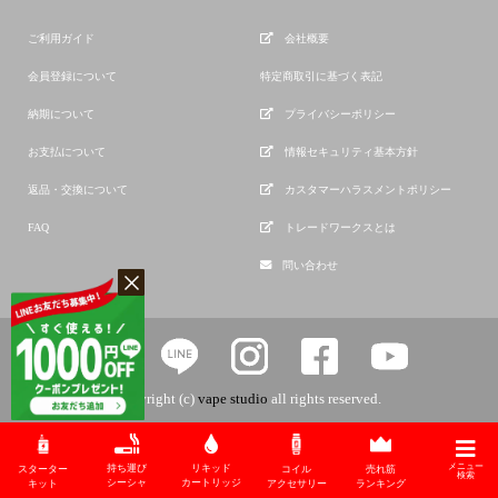
ご利用ガイド
会社概要
会員登録について
特定商取引に基づく表記
納期について
プライバシーポリシー
お支払について
情報セキュリティ基本方針
返品・交換について
カスタマーハラスメントポリシー
FAQ
トレードワークスとは
問い合わせ
copyright (c)
vape studio
all rights reserved.
メニュー
持ち運び
リキッド
スターター
コイル
売れ筋
検索
シーシャ
カートリッジ
キット
アクセサリー
ランキング