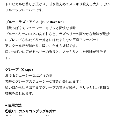
トロピカルな香りが広がり、甘さ控えめでスッキリ吸える大人っぽい
フルーツフレーバーです。
ブルー・ラズ・アイス（Blue Razz Ice）
甘酸っぱくてジューシー、キリッと爽快な後味
ブルーベリーのコクのある甘さと、ラズベリーの爽やかな酸味が絶妙
にブレンドされたベリー好きにはたまらない王道フレーバー！
更にクール感が加わり、吸いごたえも抜群です。
口いっぱいに広がるベリーの香りと、スッキリとした後味が特徴で
す。
グレープ（Grape）
濃厚＆ジューシーなぶどうの味
芳醇なグレープのジューシーな甘みが楽しめます！
吸い口から吐き出すまでグレープの甘さが続き、キリッとした爽快な
後味を楽しめます。
■ 使用方法
①吸い口のシリコンプラグを外す