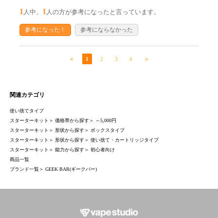
1
1
人中、
人の方が参考になったと言っています。
参考になった！
参考にならなかった
＜
1
2
3
4
＞
関連カテゴリ
使い捨てタイプ
スターターキット
＞
価格帯から探す
＞
～5,000円
スターターキット
＞
形状から探す
＞
ボックスタイプ
スターターキット
＞
形状から探す
＞
使い捨て・カートリッジタイプ
スターターキット
＞
能力から探す
＞
初心者向け
商品一覧
ブランド一覧
＞
GEEK BAR(ギークバー)