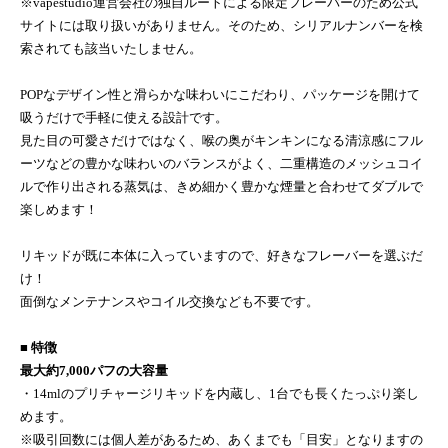
※vapestudio運営会社の独自ルートによる限定フレーバーのため公式
サイトには取り扱いがありません。そのため、シリアルナンバーを検
索されても該当いたしません。
POPなデザイン性と滑らかな味わいにこだわり、パッケージを開けて
吸うだけで手軽に使える設計です。
見た目の可愛さだけではなく、喉の奥がキンキンになる清涼感にフル
ーツなどの豊かな味わいのバランスがよく、二重構造のメッシュコイ
ルで作り出される蒸気は、きめ細かく豊かな煙量と合わせてダブルで
楽しめます！
リキッドが既に本体に入っていますので、好きなフレーバーを選ぶだ
け！
面倒なメンテナンスやコイル交換なども不要です。
■ 特徴
最大約7,000パフの大容量
・14mlのプリチャージリキッドを内蔵し、1台でも長くたっぷり楽し
めます。
※吸引回数には個人差があるため、あくまでも「目安」となりますの