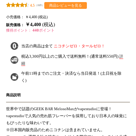
商品レビューを見る
4.5
（18件）
小売価格：
￥4,400 (税込)
￥4,400
(税込)
販売価格：
440
ポイント
獲得ポイント：
当店の商品は全て
ニコチンゼロ・タールゼロ！
税込3,300円以上のご購入で
送料無料！
(通常送料550円)
詳
細
午前11時までのご注文・決済なら
当日発送！
(土日祝を除
く)
商品説明
世界中で話題のGEEK BAR MelosoMaxがvapestudioに登場！
vapestudioで人気の売れ筋フレーバーを採用しており日本人の味覚に
もぴったりな味わいです。
※日本国内販売品のためニコチンは含まれていません。