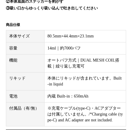
②本体底面のステッカーを剥がす
③吸い口からゆっくり吸い込んで吐き出してください
商品仕様
本体サイズ
80.5mm×44.4mm×23.1mm
容量
14ml｜約7000パフ
機能
オートパフ方式｜DUAL MESH COIL搭
載｜繰り返し充電可
リキッド
本体にリキッドが含まれています。Built
-in liquid
電池
内蔵 Built-in：650mAh
付属品（有/無）
※充電ケーブル(type-C)・ACアダプター
は付属していません。/*Charging cable (ty
pe-C) and AC adapter are not included.