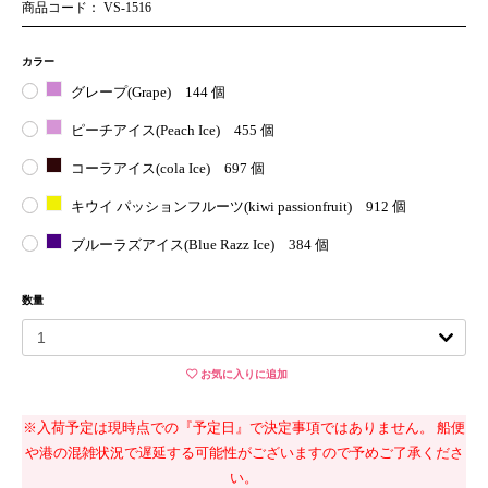
商品コード： VS-1516
カラー
グレープ(Grape)
144 個
ピーチアイス(Peach Ice)
455 個
コーラアイス(cola Ice)
697 個
キウイ パッションフルーツ(kiwi passionfruit)
912 個
ブルーラズアイス(Blue Razz Ice)
384 個
数量
お気に入りに追加
※入荷予定は現時点での『予定日』で決定事項ではありません。 船便
や港の混雑状況で遅延する可能性がございますので予めご了承くださ
い。