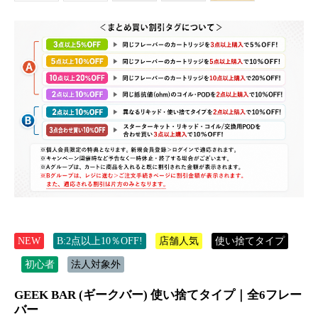
NEW
B:2点以上10％OFF!
店舗人気
使い捨てタイプ
初心者
法人対象外
GEEK BAR (ギークバー) 使い捨てタイプ｜全6フレー
バー