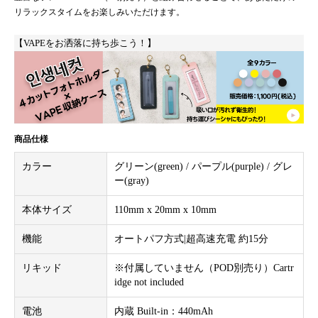
リラックスタイムをお楽しみいただけます。
【VAPEをお洒落に持ち歩こう！】
商品仕様
カラー
グリーン(green) / パープル(purple) / グレ
ー(gray)
本体サイズ
110mm x 20mm x 10mm
機能
オートパフ方式|超高速充電 約15分
リキッド
※付属していません（POD別売り）Cartr
idge not included
電池
内蔵 Built-in：440mAh