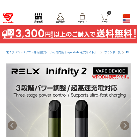
0
ログイン
店舗検索
会員登録
カート
電子タバコ・ベイプ・持ち運びシーシャ専門店【vape studio公式サイト】
ブランド一覧
RELX(