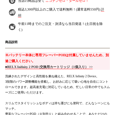
当店の商品は全て
ニコチンゼロ・タールゼロ！
税込3,300円以上のご購入で
送料無料！
(通常送料550円)
詳
細
午前11時までのご注文・決済なら
当日発送！
(土日祝を除
く)
商品説明
※バッテリー本体に専用フレーバーPODは付属していませんため、別
途ご購入ください。
■RELX Inifnity 2 POD |交換用カートリッジ（1個入り） >>
洗練されたデザインと高性能を兼ね備えた、RELX Infinity 2 Device。
3段階のパワー調整機能を搭載し、お好みに応じて吸い心地を自在にコント
ロールできます。超高速充電に対応しているため、忙しい日常の中でもスム
ーズにご使用いただけます。
スリムでスタイリッシュなボディは持ち運びにも便利で、どんなシーンにも
マッチ。
豊富なフレーバーPOD（※別売り）と組み合わせることで、あなただけの