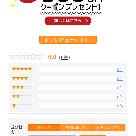
商品レビューを書く+
0.0
（
0件
）
0件
0件
0件
0件
0件
並び替
新しい順
評価の高い順
参考になった順
え