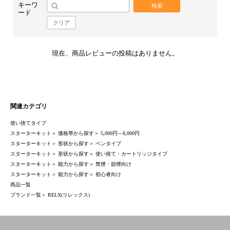
キーワ
検索
ード
クリア
現在、商品レビューの投稿はありません。
関連カテゴリ
使い捨てタイプ
スターターキット
＞
価格帯から探す
＞
5,000円～8,000円
スターターキット
＞
形状から探す
＞
ペンタイプ
スターターキット
＞
形状から探す
＞
使い捨て・カートリッジタイプ
スターターキット
＞
能力から探す
＞
禁煙・節煙向け
スターターキット
＞
能力から探す
＞
初心者向け
商品一覧
ブランド一覧
＞
RELX(リレックス)