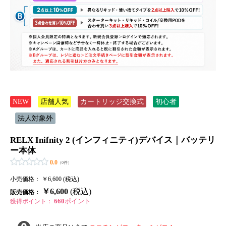
NEW
店舗人気
カートリッジ交換式
初心者
法人対象外
RELX Inifnity 2 (インフィニティ)デバイス｜バッテリ
ー本体
0.0
（0件）
小売価格：
￥6,600 (税込)
￥6,600
(税込)
販売価格：
660
ポイント
獲得ポイント：