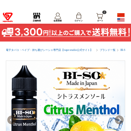
0
ログイン
店舗検索
会員登録
カート
電子タバコ・ベイプ・持ち運びシーシャ専門店【vape studio公式サイト】
ブランド一覧
BI-SO(