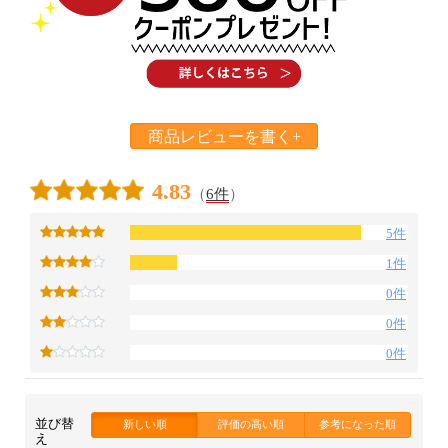
お買い物を続ける
カートへ進む
商品レビューを書く+
4.83
（
6件
）
5件
1件
0件
0件
0件
並び替
新しい順
評価の高い順
参考になった順
え