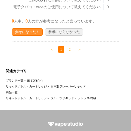
電子タバコ・vapeのご使用について教えてください
0
0
0
人中、
人の方が参考になったと言っています。
参考になった！
参考にならなかった
＜
1
2
＞
関連カテゴリ
ブランド一覧
＞
BI-SO(ビソ)
リキッドボトル・カートリッジ
＞
日本製フレーバーリキッド
商品一覧
リキッドボトル・カートリッジ
＞
フルーツリキッド
＞
シトラス/柑橘