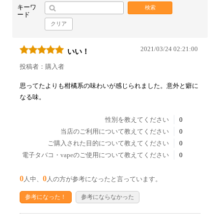
キーワ
検索
ード
クリア
2021/03/24 02:21:00
いい！
投稿者：購入者
思ってたよりも柑橘系の味わいが感じられました。意外と癖に
なる味。
性別を教えてください
0
当店のご利用について教えてください
0
ご購入された目的について教えてください
0
電子タバコ・vapeのご使用について教えてください
0
0
0
人中、
人の方が参考になったと言っています。
参考になった！
参考にならなかった