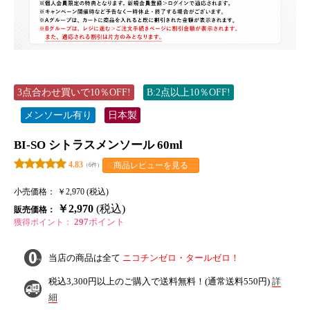
3点合わせ買いで10％OFF!
B:2点以上10％OFF!
メンソール有り
日本製
BI-SO シトラスメンソール 60ml
商品レビューを見る
4.83
（6件）
小売価格：
￥2,970 (税込)
￥2,970
(税込)
販売価格：
297
ポイント
獲得ポイント：
当店の商品は全て
ニコチンゼロ・タールゼロ！
税込3,300円以上のご購入で
送料無料！
(通常送料550円)
詳
細