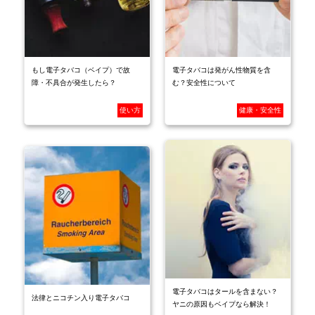
もし電子タバコ（ベイプ）で故
電子タバコは発がん性物質を含
障・不具合が発生したら？
む？安全性について
使い方
健康・安全性
電子タバコはタールを含まない？
法律とニコチン入り電子タバコ
ヤニの原因もベイプなら解決！