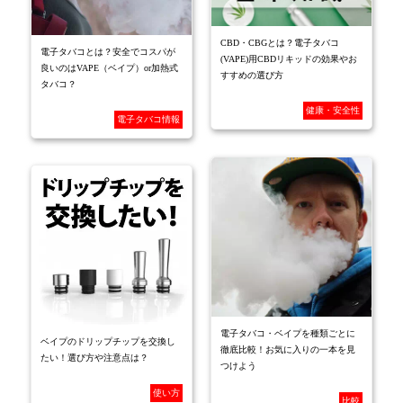
CBD・CBGとは？電子タバコ
電子タバコとは？安全でコスパが
(VAPE)用CBDリキッドの効果やお
良いのはVAPE（ベイプ）or加熱式
すすめの選び方
タバコ？
健康・安全性
電子タバコ情報
電子タバコ・ベイプを種類ごとに
ベイプのドリップチップを交換し
徹底比較！お気に入りの一本を見
たい！選び方や注意点は？
つけよう
使い方
比較