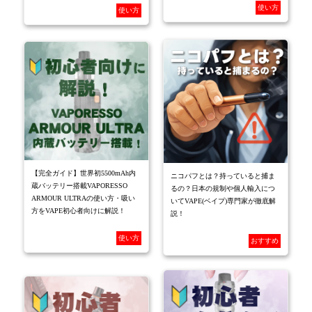
使い方
使い方
【完全ガイド】世界初5500mAh内
ニコパフとは？持っていると捕ま
蔵バッテリー搭載VAPORESSO
るの？日本の規制や個人輸入につ
ARMOUR ULTRAの使い方・吸い
いてVAPE(ベイプ)専門家が徹底解
方をVAPE初心者向けに解説！
説！
使い方
おすすめ