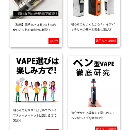
初心者にもよくわかる！ベイプバ
【動画】電子タバコ iStick Picoの
ッテリーの基本と安全な選び方
使い方を初心者向けに解説！
電子タバコ情報
使い方
初心者でも簡単！はじめてのベイ
初心者から上級者まで楽しめる！
プスターターキットは楽しみ方で
ペン型ベイプを徹底研究
選ぼう
電子タバコ情報