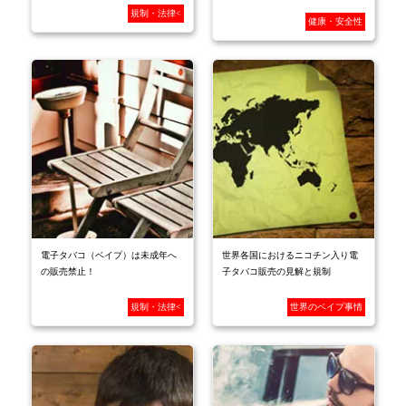
規制・法律<
健康・安全性
電子タバコ（ベイプ）は未成年へ
世界各国におけるニコチン入り電
の販売禁止！
子タバコ販売の見解と規制
規制・法律<
世界のベイプ事情