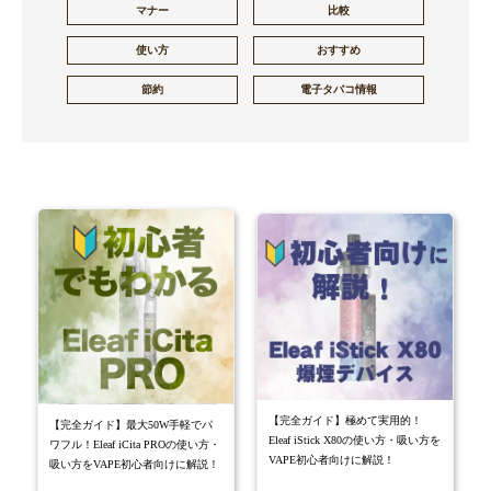
マナー
比較
使い方
おすすめ
節約
電子タバコ情報
【完全ガイド】極めて実用的！
【完全ガイド】最大50W手軽でパ
Eleaf iStick X80の使い方・吸い方を
ワフル！Eleaf iCita PROの使い方・
VAPE初心者向けに解説！
吸い方をVAPE初心者向けに解説！