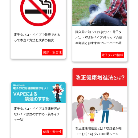
購入前に知っておきたい！電子タ
電子タバコ・ベイプで禁煙できる
バコ・VAPE(ベイプ)リキッドの基
って本当？方法と成功の秘訣
本知識とおすすめフレーバー25選
健康・安全性
電子タバコ情報
電子タバコ・ベイプは健康被害が
ない！？禁煙のすすめ（英ネイチ
ャー誌）
改正健康増進法とは？喫煙者が知
健康・安全性
っておくべきタバコの新ルール