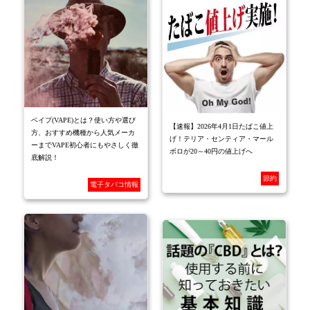
ベイプ(VAPE)とは？使い方や選び
【速報】2026年4月1日たばこ値上
方、おすすめ機種から人気メーカ
げ！テリア・センティア・マール
ーまでVAPE初心者にもやさしく徹
ボロが20～40円の値上げへ
底解説！
節約
電子タバコ情報