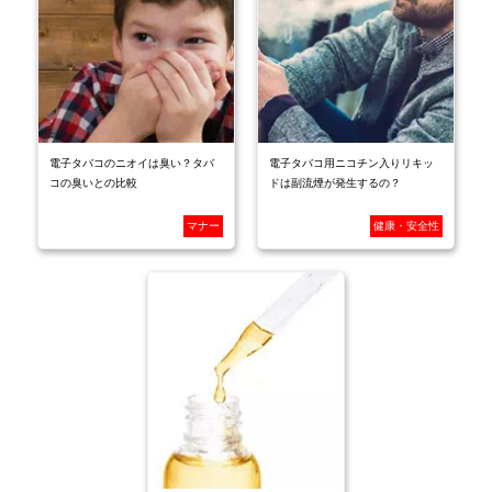
電子タバコのニオイは臭い？タバ
電子タバコ用ニコチン入りリキッ
コの臭いとの比較
ドは副流煙が発生するの？
マナー
健康・安全性