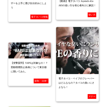
【動画】電子タバコ Joyetech eGo
ザーを上手に選び自分好みにしよ
AIOの使い方を初心者向けに解説！
う
使い方
電子タバコ情報
【突撃質問】VAPEは対象なの！？
受動喫煙防止条例について東京都
に聞いてみた。
電子タバコ・ベイプのフレーバー
規制・法律<
はどんなもの？タバコの臭いにさ
よなら！
マナー