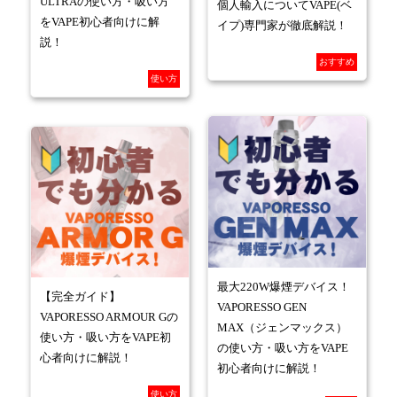
ULTRAの使い方・吸い方
個人輸入についてVAPE(ベ
をVAPE初心者向けに解
イプ)専門家が徹底解説！
説！
おすすめ
使い方
最大220W爆煙デバイス！
【完全ガイド】
VAPORESSO GEN
VAPORESSO ARMOUR Gの
MAX（ジェンマックス）
使い方・吸い方をVAPE初
の使い方・吸い方をVAPE
心者向けに解説！
初心者向けに解説！
使い方